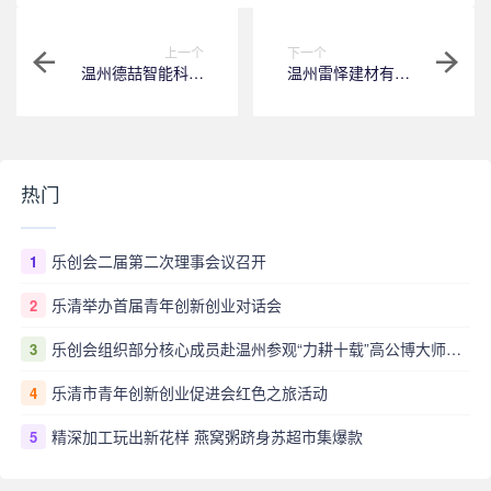
上一个
下一个
温州德喆智能科技
温州雷怿建材有限
有限公司
公司
热门
乐创会二届第二次理事会议召开
1
乐清举办首届青年创新创业对话会
2
乐创会组织部分核心成员赴温州参观“力耕十载”高公博大师雕书画印艺术展
3
乐清市青年创新创业促进会红色之旅活动
4
精深加工玩出新花样 燕窝粥跻身苏超市集爆款
5