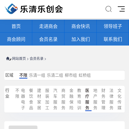
首页
走进商会
商会快讯
领导班子
商会顾问
会员名录
加入我们
联系我们
网站首页
>
会员名录
>
区域
不限
乐清一组
乐清二组
柳市组
虹桥组
行
不
电
餐
建
服
汽
商
金
教
医
地
财
法
文
业
限
器
饮
材
装
车
贸
融
育
疗
产
务
律
化
电
食
家
加
服
服
保
培
服
服
管
服
传
子
品
居
工
务
务
险
训
务
务
理
务
媒