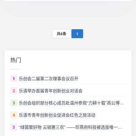
共4条
1
热门
乐创会二届第二次理事会议召开
1
乐清举办首届青年创新创业对话会
2
乐创会组织部分核心成员赴温州参观“力耕十载”高公博大师雕书画印艺术展
3
乐清市青年创新创业促进会红色之旅活动
4
“绿茵聚好物 云销惠三农” ——珍燕府科技被选拔唯一代表参展省电商苏品苏货苏超供销专场
5