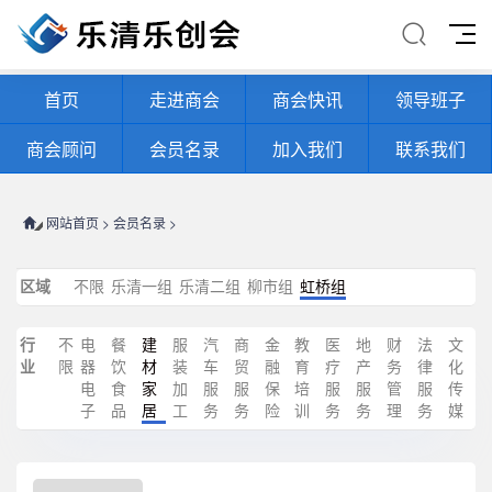
首页
走进商会
商会快讯
领导班子
商会顾问
会员名录
加入我们
联系我们
网站首页
>
会员名录
>
区域
不限
乐清一组
乐清二组
柳市组
虹桥组
行
不
电
餐
建
服
汽
商
金
教
医
地
财
法
文
业
限
器
饮
材
装
车
贸
融
育
疗
产
务
律
化
电
食
家
加
服
服
保
培
服
服
管
服
传
子
品
居
工
务
务
险
训
务
务
理
务
媒