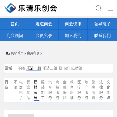
首页
走进商会
商会快讯
领导班子
商会顾问
会员名录
加入我们
联系我们
网站首页
>
会员名录
>
区域
不限
乐清一组
乐清二组
柳市组
虹桥组
行
不
电
餐
建
服
汽
商
金
教
医
地
财
法
文
业
限
器
饮
材
装
车
贸
融
育
疗
产
务
律
化
电
食
家
加
服
服
保
培
服
服
管
服
传
子
品
居
工
务
务
险
训
务
务
理
务
媒