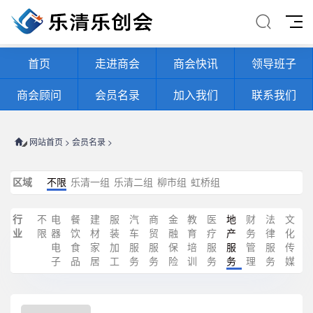
首页
走进商会
商会快讯
领导班子
商会顾问
会员名录
加入我们
联系我们
网站首页
>
会员名录
>
区域
不限
乐清一组
乐清二组
柳市组
虹桥组
行
不
电
餐
建
服
汽
商
金
教
医
地
财
法
文
业
限
器
饮
材
装
车
贸
融
育
疗
产
务
律
化
电
食
家
加
服
服
保
培
服
服
管
服
传
子
品
居
工
务
务
险
训
务
务
理
务
媒